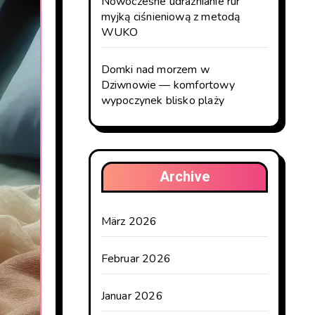
Nowoczesne udrażnianie rur
myjką ciśnieniową z metodą
WUKO
Domki nad morzem w
Dziwnowie — komfortowy
wypoczynek blisko plaży
Archive
März 2026
Februar 2026
Januar 2026