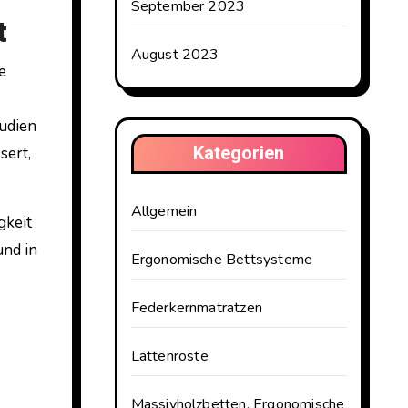
September 2023
t
August 2023
e
tudien
Kategorien
sert,
Allgemein
gkeit
und in
Ergonomische Bettsysteme
Federkernmatratzen
Lattenroste
Massivholzbetten, Ergonomische