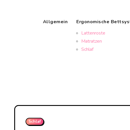
Skip
to
content
Allgemein
Ergonomische Bettsy
Lattenroste
Matratzen
Schlaf
Schlaf