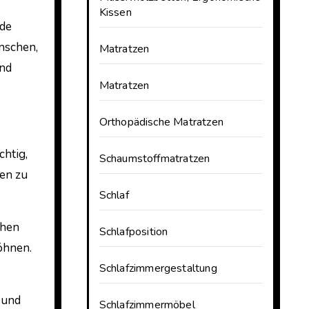
Kissen
nde
enschen,
Matratzen
und
Matratzen
Orthopädische Matratzen
chtig,
Schaumstoffmatratzen
en zu
Schlaf
chen
Schlafposition
öhnen.
Schlafzimmergestaltung
 und
Schlafzimmermöbel