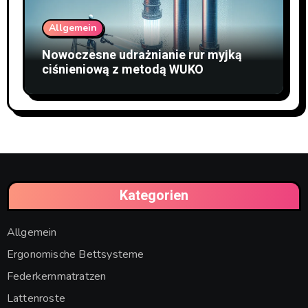
Allgemein
Nowoczesne udrażnianie rur myjką
ciśnieniową z metodą WUKO
Kategorien
Allgemein
Ergonomische Bettsysteme
Federkernmatratzen
Lattenroste