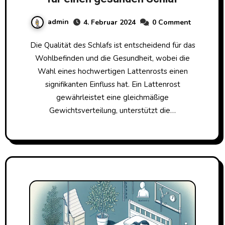
admin
4. Februar 2024
0 Comment
Die Qualität des Schlafs ist entscheidend für das
Wohlbefinden und die Gesundheit, wobei die
Wahl eines hochwertigen Lattenrosts einen
signifikanten Einfluss hat. Ein Lattenrost
gewährleistet eine gleichmäßige
Gewichtsverteilung, unterstützt die…