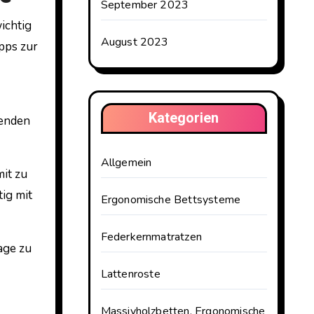
September 2023
ichtig
August 2023
ipps zur
Kategorien
wenden
Allgemein
mit zu
tig mit
Ergonomische Bettsysteme
Federkernmatratzen
age zu
Lattenroste
Massivholzbetten, Ergonomische