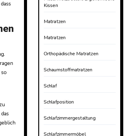
 dass
Kissen
Matratzen
men
Matratzen
Orthopädische Matratzen
ng.
tragen
Schaumstoffmatratzen
 so
Schlaf
Schlafposition
zu
 das
Schlafzimmergestaltung
geblich
Schlafzimmermöbel