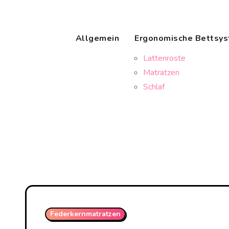
Skip
to
content
Allgemein
Ergonomische Bettsy
Lattenroste
Matratzen
Schlaf
Federkernmatratzen