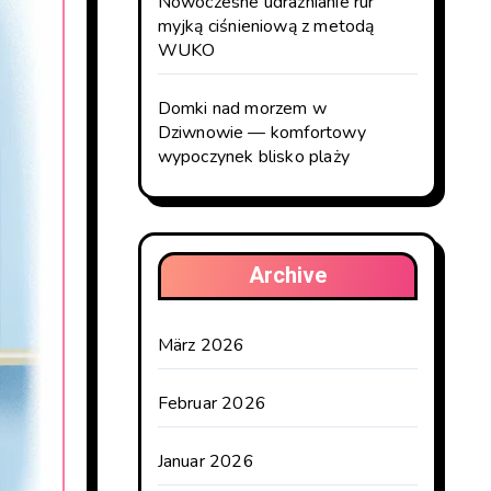
Nowoczesne udrażnianie rur
myjką ciśnieniową z metodą
WUKO
Domki nad morzem w
Dziwnowie — komfortowy
wypoczynek blisko plaży
Archive
März 2026
Februar 2026
Januar 2026