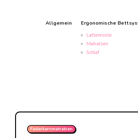
Skip
to
content
Allgemein
Ergonomische Bettsy
Lattenroste
Matratzen
Schlaf
Federkernmatratzen