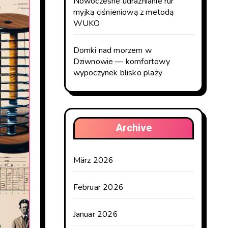
Nowoczesne udrażnianie rur
myjką ciśnieniową z metodą
WUKO
Domki nad morzem w
Dziwnowie — komfortowy
wypoczynek blisko plaży
Archive
März 2026
Februar 2026
Januar 2026