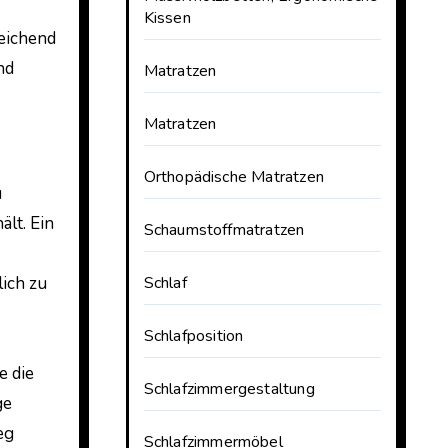
Kissen
reichend
nd
Matratzen
Matratzen
Orthopädische Matratzen
u
ält. Ein
Schaumstoffmatratzen
ich zu
Schlaf
Schlafposition
e die
Schlafzimmergestaltung
ge
eg
Schlafzimmermöbel