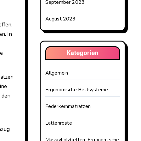
September 2023
August 2023
effen.
n. In
Kategorien
te
Allgemein
ratzen
ine
Ergonomische Bettsysteme
f den
Federkernmatratzen
Lattenroste
ezug
Massivholzbetten, Ergonomische