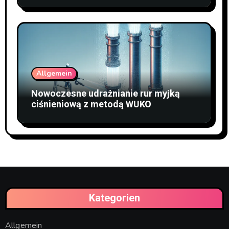
Allgemein
Nowoczesne udrażnianie rur myjką
ciśnieniową z metodą WUKO
Kategorien
Allgemein