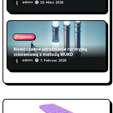
Doppelstabmattenzaun
admin
16. März 2026
Allgemein
Nowoczesne udrażnianie rur myjką
ciśnieniową z metodą WUKO
admin
7. Februar 2026