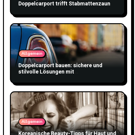
Doppelcarport trifft Stabmattenzaun
Allgemein
Doppelcarport bauen: sichere und
stilvolle Lösungen mit
Doppelstabmattenzaun
Allgemein
Koreanische Beauty-Tipps für Haut und