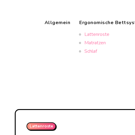
Skip
to
content
Allgemein
Ergonomische Bettsy
Lattenroste
Matratzen
Schlaf
Lattenroste