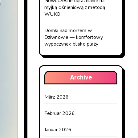
Nowoczesne udrażnianie rur
myjką ciśnieniową z metodą
WUKO
Domki nad morzem w
Dziwnowie — komfortowy
wypoczynek blisko plaży
Archive
März 2026
Februar 2026
Januar 2026