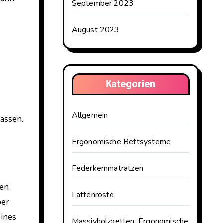
September 2023
August 2023
Kategorien
Allgemein
passen.
Ergonomische Bettsysteme
Federkernmatratzen
len
Lattenroste
per
eines
Massivholzbetten, Ergonomische