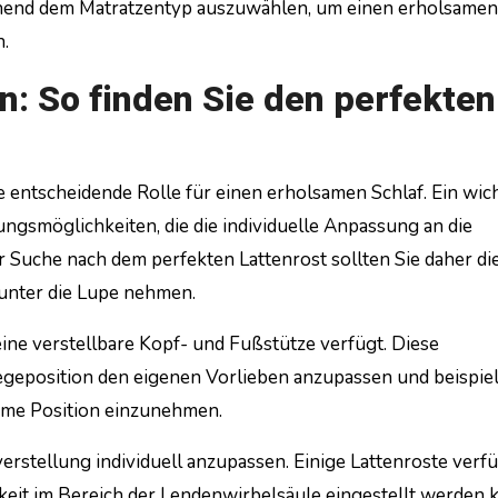
echend dem Matratzentyp auszuwählen, um einen erholsamen
.
n: So finden Sie den perfekten
e entscheidende Rolle für einen erholsamen Schlaf. Ein wic
lungsmöglichkeiten, die die individuelle Anpassung an die
 Suche nach dem perfekten Lattenrost sollten Sie daher di
unter die Lupe nehmen.
 eine verstellbare Kopf- und Fußstütze verfügt. Diese
iegeposition den eigenen Vorlieben anzupassen und beispie
hme Position einzunehmen.
verstellung individuell anzupassen. Einige Lattenroste verf
keit im Bereich der Lendenwirbelsäule eingestellt werden 