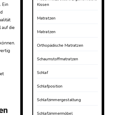
. Ein
Kissen
nd
Matratzen
alität
 auf die
Matratzen
 können.
Orthopädische Matratzen
ertig
Schaumstoffmatratzen
Schlaf
et
Schlafposition
Schlafzimmergestaltung
en
Schlafzimmermöbel