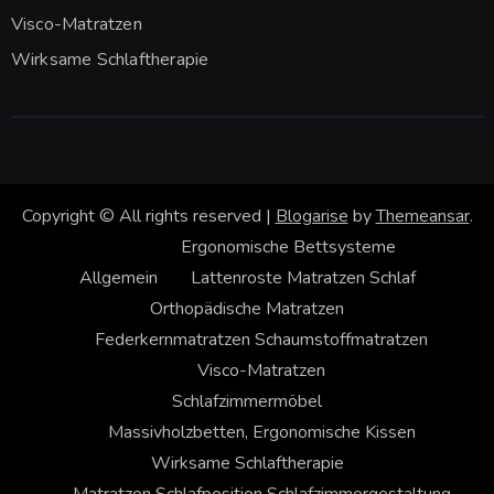
Visco-Matratzen
Wirksame Schlaftherapie
Copyright © All rights reserved
|
Blogarise
by
Themeansar
.
Ergonomische Bettsysteme
Allgemein
Lattenroste
Matratzen
Schlaf
Orthopädische Matratzen
Federkernmatratzen
Schaumstoffmatratzen
Visco-Matratzen
Schlafzimmermöbel
Massivholzbetten, Ergonomische Kissen
Wirksame Schlaftherapie
Matratzen
Schlafposition
Schlafzimmergestaltung