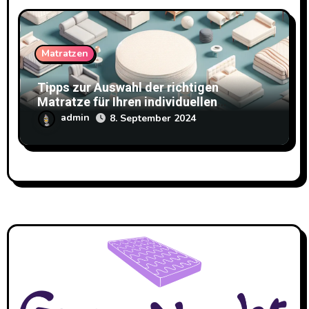
Matratzen
Tipps zur Auswahl der richtigen
Matratze für Ihren individuellen
Schlafkomfort
admin
8. September 2024