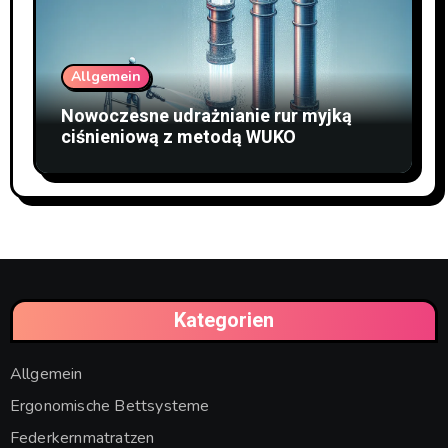
Allgemein
Nowoczesne udrażnianie rur myjką
ciśnieniową z metodą WUKO
Kategorien
Allgemein
Ergonomische Bettsysteme
Federkernmatratzen