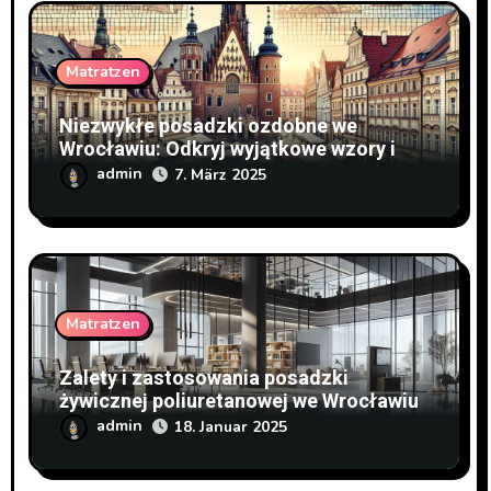
Matratzen
Niezwykłe posadzki ozdobne we
Wrocławiu: Odkryj wyjątkowe wzory i
style
admin
7. März 2025
Matratzen
Zalety i zastosowania posadzki
żywicznej poliuretanowej we Wrocławiu
admin
18. Januar 2025