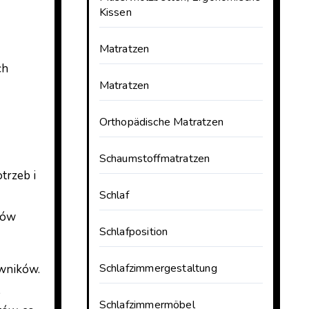
Kissen
Matratzen
ch
Matratzen
Orthopädische Matratzen
Schaumstoffmatratzen
trzeb i
Schlaf
tów
Schlafposition
Schlafzimmergestaltung
owników.
,
Schlafzimmermöbel