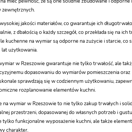
na mieć pewność, że są one solidnie zbudowane i odporne 
w zewnętrznych.
ysokiej jakości materiałów, co gwarantuje ich długotrwało
ie, z dbałością o każdy szczegół, co przekłada się na ich 
 kuchenne na wymiar są odporne na zużycie i starcie, co s
lat użytkowania.
miar w Rzeszowie gwarantuje nie tylko trwałość, ale takż
precyzyjnemu dopasowaniu do wymiarów pomieszczenia oraz
oskonale sprawdzają się w codziennym użytkowaniu, zapewn
nomiczne rozplanowanie elementów kuchni.
na wymiar w Rzeszowie to nie tylko zakup trwałych i soli
lnej przestrzeni, dopasowanej do własnych potrzeb i gustu
e tylko funkcjonalne wyposażenie kuchni, ale także element
wy charakter.