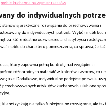
e
meble kuchenne na wymiar rzeszów
.
wany do indywidualnych potrz
o stanowią praktyczne rozwiązanie do przechowywania i
n dostosowany do indywidualnych potrzeb. Wybór mebli kuc
rza, które idealnie odzwierciedla ich styl życia i estetycz
wać meble do charakteru pomieszczenia, co sprawia, że każ
oces, który zapewnia pełną kontrolę nad wyglądem i
spośród różnorodnych materiałów, kolorów i wzorów, co um
 wnętrze. Dodatkowo, indywidualne podejście pozwala uwz
lość przechowywanych artykułów kuchennych, ulubione spo
cyjne.
lienci zyskują nie tylko funkcjonalne rozwiązania, ale tak