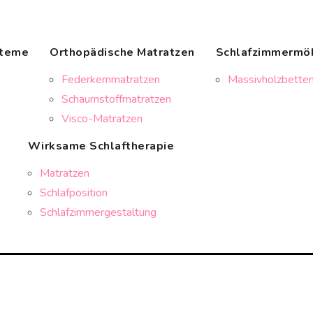
steme
Orthopädische Matratzen
Schlafzimmermö
Federkernmatratzen
Massivholzbetten
Schaumstoffmatratzen
Visco-Matratzen
Wirksame Schlaftherapie
Matratzen
Schlafposition
Schlafzimmergestaltung