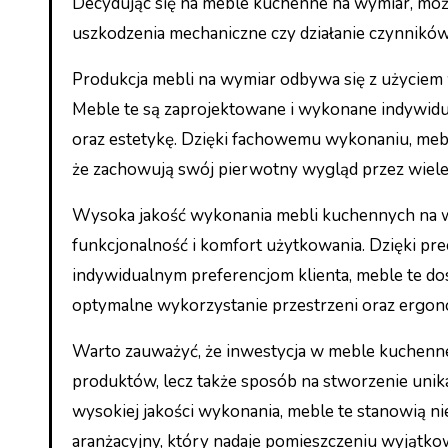
Decydując się na meble kuchenne na wymiar, moż
uszkodzenia mechaniczne czy działanie czynnikó
Produkcja mebli na wymiar odbywa się z użyciem w
Meble te są zaprojektowane i wykonane indywidualn
oraz estetykę. Dzięki fachowemu wykonaniu, meble
że zachowują swój pierwotny wygląd przez wiele 
Wysoka jakość wykonania mebli kuchennych na wy
funkcjonalność i komfort użytkowania. Dzięki 
indywidualnym preferencjom klienta, meble te d
optymalne wykorzystanie przestrzeni oraz ergo
Warto zauważyć, że inwestycja w meble kuchenne 
produktów, lecz także sposób na stworzenie unika
wysokiej jakości wykonania, meble te stanowią ni
aranżacyjny, który nadaje pomieszczeniu wyjątko