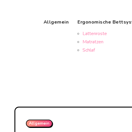
Skip
to
content
Allgemein
Ergonomische Bettsy
Lattenroste
Matratzen
Schlaf
Allgemein