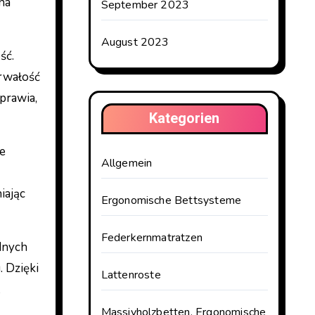
na
September 2023
August 2023
ść.
trwałość
prawia,
Kategorien
e
Allgemein
iając
Ergonomische Bettsysteme
Federkernmatratzen
dnych
. Dzięki
Lattenroste
Massivholzbetten, Ergonomische