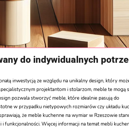
wany do indywidualnych potrz
ałą inwestycją ze względu na unikalny design, który moż
pecjalistycznym projektantom i stolarzom, meble te mogą s
sign pozwala stworzyć meble, które idealnie pasują do
istotne w przypadku nietypowych rozmiarów czy układu kuc
 sprawiają, że meble kuchenne na wymiar w Rzeszowie sta
 i funkcjonalności. Więcej informacji na temat mebli kuch