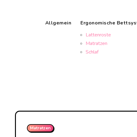
Skip
to
content
Allgemein
Ergonomische Bettsy
Lattenroste
Matratzen
Schlaf
Matratzen