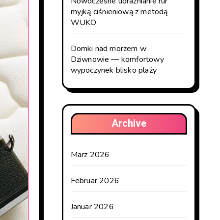
Nowoczesne udrażnianie rur
myjką ciśnieniową z metodą
WUKO
Domki nad morzem w
Dziwnowie — komfortowy
wypoczynek blisko plaży
Archive
März 2026
Februar 2026
Januar 2026