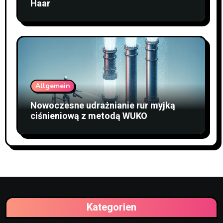
Haar
Allgemein
Nowoczesne udrażnianie rur myjką
ciśnieniową z metodą WUKO
Kategorien