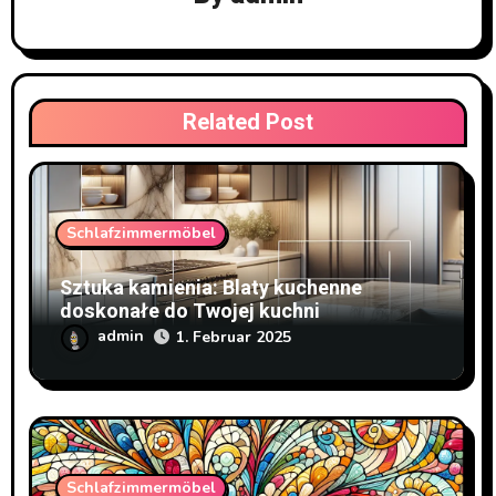
Related Post
Schlafzimmermöbel
Sztuka kamienia: Blaty kuchenne
doskonałe do Twojej kuchni
admin
1. Februar 2025
Schlafzimmermöbel