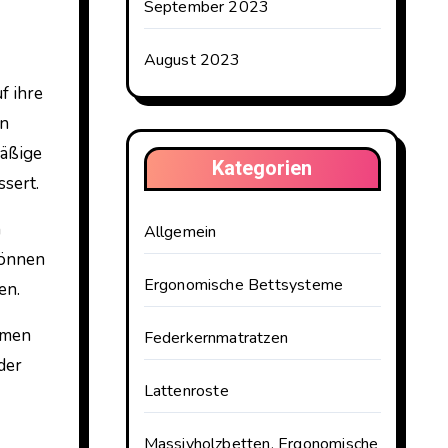
September 2023
August 2023
f ihre
en
mäßige
Kategorien
sert.
n
Allgemein
können
Ergonomische Bettsysteme
en.
emen
Federkernmatratzen
der
Lattenroste
Massivholzbetten, Ergonomische