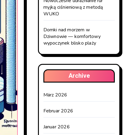
Nowoczesne udrażnianie rur
myjką ciśnieniową z metodą
WUKO
Domki nad morzem w
Dziwnowie — komfortowy
wypoczynek blisko plaży
Archive
März 2026
Februar 2026
Januar 2026