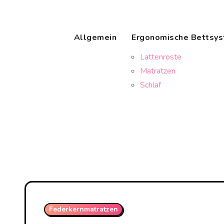
Skip
to
content
Allgemein
Ergonomische Bettsy
Lattenroste
Matratzen
Schlaf
Federkernmatratzen