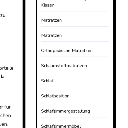
Kissen
 zu
Matratzen
Matratzen
Orthopädische Matratzen
Schaumstoffmatratzen
rteile
da
Schlaf
Schlafposition
r für
Schlafzimmergestaltung
schen
uen.
Schlafzimmermöbel