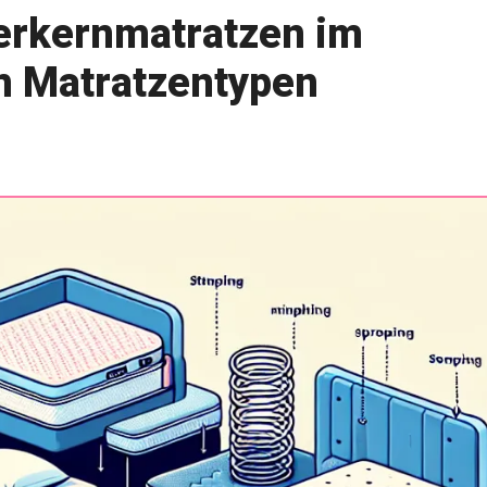
derkernmatratzen im
n Matratzentypen