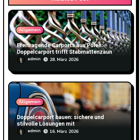
Allgemein
Freitragende Carports aus Polen:
Doppelcarport trifft Stabmattenzaun
admin
28. März 2026
Allgemein
Doppelcarport bauen: sichere und
stilvolle Lösungen mit
Doppelstabmattenzaun
admin
16. März 2026