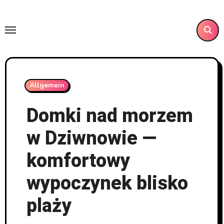
Skip
to
content
Allgemein
Domki nad morzem
w Dziwnowie —
komfortowy
wypoczynek blisko
plaży