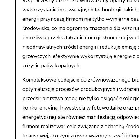
Współczesny biznes zrównoważony oparty na ko
wykorzystanie innowacyjnych technologii, takich 
energii przynoszą firmom nie tylko wymierne oszc
środowiska, co ma ogromne znaczenie dla wizeru
umożliwia przekształcanie energii słonecznej w el
nieodnawialnych źródeł energii i redukuje emisj
grzewczych, efektywnie wykorzystują energię z ot
zużycie paliw kopalnych.
Kompleksowe podejście do zrównoważonego biznesu
optymalizację procesów produkcyjnych i wdrażani
przedsiębiorstwa mogą nie tylko osiągać ekolog
konkurencyjną. Inwestycja w fotowoltaikę oraz po
energetycznej, ale również manifestacją odpowied
firmom realizować cele związane z ochroną środo
finansowej, co czyni zrównoważony rozwój integr