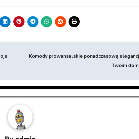
woje
Komody prowansalskie ponadczasową eleganc
Twoim do