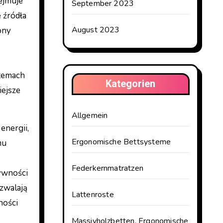
ejmuje
September 2023
 źródła
August 2023
ony
stemach
Kategorien
iejsze
Allgemein
energii,
Ergonomische Bettsysteme
mu
Federkernmatratzen
tywności
ozwalają
Lattenroste
ności
Massivholzbetten, Ergonomische