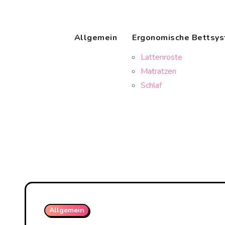
Skip
to
content
Allgemein
Ergonomische Bettsy
Lattenroste
Matratzen
Schlaf
Allgemein