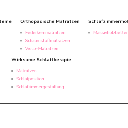
steme
Orthopädische Matratzen
Schlafzimmermö
Federkernmatratzen
Massivholzbetten
Schaumstoffmatratzen
Visco-Matratzen
Wirksame Schlaftherapie
Matratzen
Schlafposition
Schlafzimmergestaltung