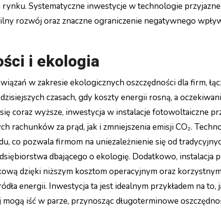
a rynku. Systematyczne inwestycje w technologie przyjazne
bilny rozwój oraz znaczne ograniczenie negatywnego wpły
ści i ekologia
wiązań w zakresie ekologicznych oszczędności dla firm, łąc
zisiejszych czasach, gdy koszty energii rosną, a oczekiwan
się coraz wyższe, inwestycja w instalacje fotowoltaiczne pr
 rachunków za prąd, jak i zmniejszenia emisji CO₂. Techno
u, co pozwala firmom na uniezależnienie się od tradycyjny
siębiorstwa dbającego o ekologię. Dodatkowo, instalacja p
kową dzięki niższym kosztom operacyjnym oraz korzystny
a energii. Inwestycja ta jest idealnym przykładem na to, j
mogą iść w parze, przynosząc długoterminowe oszczędnoś