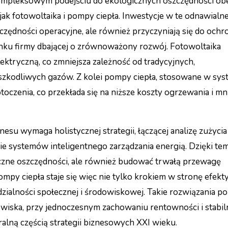
mpleksowym podejściu do ekologicznych oszczędności ob
jak fotowoltaika i pompy ciepła. Inwestycje w te odnawialne
zędności operacyjne, ale również przyczyniają się do ochr
nku firmy dbającej o zrównoważony rozwój. Fotowoltaika
ektryczną, co zmniejsza zależność od tradycyjnych,
ę szkodliwych gazów. Z kolei pompy ciepła, stosowane w sy
oczenia, co przekłada się na niższe koszty ogrzewania i mn
 wymaga holistycznej strategii, łączącej analizę zużycia 
e systemów inteligentnego zarządzania energią. Dzięki te
iczne oszczędności, ale również budować trwałą przewagę
mpy ciepła staje się więc nie tylko krokiem w stronę efek
zialności społecznej i środowiskowej. Takie rozwiązania p
wiska, przy jednoczesnym zachowaniu rentowności i stabil
alną częścią strategii biznesowych XXI wieku.