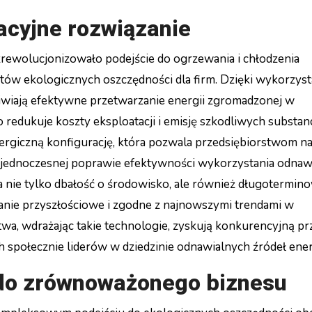
acyjne rozwiązanie
zrewolucjonizowało podejście do ogrzewania i chłodzenia
ów ekologicznych oszczędności dla firm. Dzięki wykorzyst
iwiają efektywne przetwarzanie energii zgromadzonej w
o redukuje koszty eksploatacji i emisję szkodliwych substan
nergiczną konfigurację, która pozwala przedsiębiorstwom n
y jednoczesnej poprawie efektywności wykorzystania odnaw
a nie tylko dbałość o środowisko, ale również długotermin
ązanie przyszłościowe i zgodne z najnowszymi trendami w
twa, wdrażając takie technologie, zyskują konkurencyjną p
 społecznie liderów w dziedzinie odnawialnych źródeł energ
do zrównoważonego biznesu