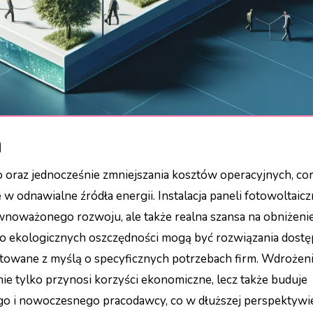
m
 w odnawialne źródła energii. Instalacja paneli fotowoltaic
ównoważonego rozwoju, ale także realna szansa na obniżeni
 do ekologicznych oszczędności mogą być rozwiązania dost
ektowane z myślą o specyficznych potrzebach firm. Wdrożen
e tylko przynosi korzyści ekonomiczne, lecz także buduje
go i nowoczesnego pracodawcy, co w dłuższej perspektywi