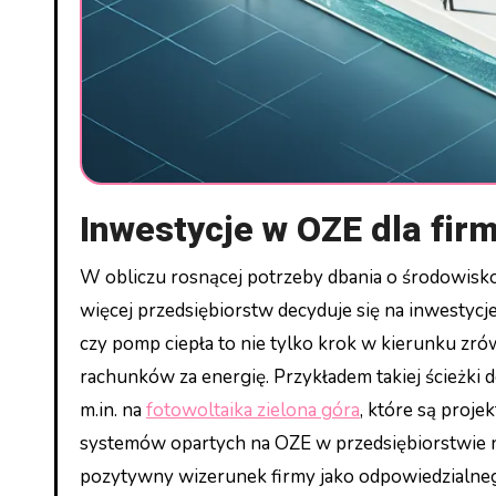
Inwestycje w OZE dla fir
W obliczu rosnącej potrzeby dbania o środowisko oraz jednocześnie zmniejszania kosztów operacyjnych, coraz
więcej przedsiębiorstw decyduje się na inwestycje
czy pomp ciepła to nie tylko krok w kierunku zr
rachunków za energię. Przykładem takiej ścieżki
m.in. na
fotowoltaika zielona góra
, które są proj
systemów opartych na OZE w przedsiębiorstwie ni
pozytywny wizerunek firmy jako odpowiedzialne