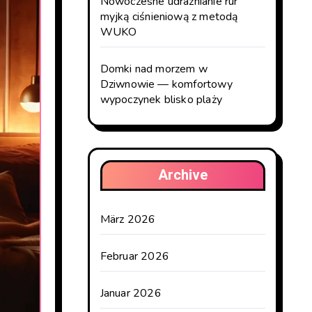
Nowoczesne udrażnianie rur
myjką ciśnieniową z metodą
WUKO
Domki nad morzem w
Dziwnowie — komfortowy
wypoczynek blisko plaży
Archive
März 2026
Februar 2026
Januar 2026