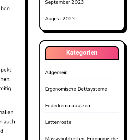
September 2023
eben
August 2023
Kategorien
spekt
Allgemein
chen.
eitig
Ergonomische Bettsysteme
Federkernmatratzen
ialien
nn auch
Lattenroste
nd
Massivholzbetten, Ergonomische