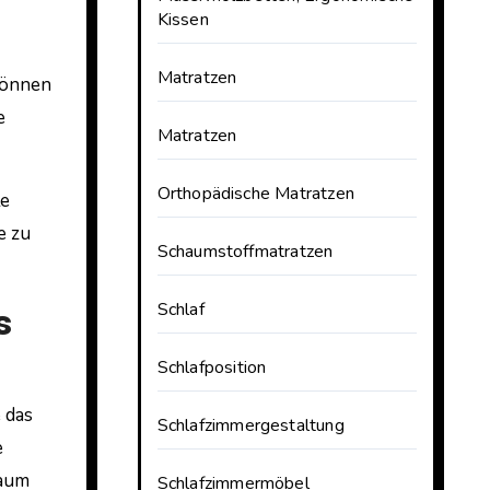
Kissen
Matratzen
können
e
Matratzen
Orthopädische Matratzen
le
e zu
Schaumstoffmatratzen
s
Schlaf
Schlafposition
 das
Schlafzimmergestaltung
e
Raum
Schlafzimmermöbel