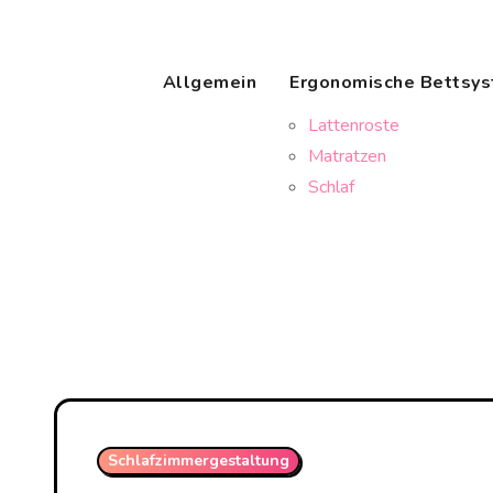
Skip
to
content
Allgemein
Ergonomische Bettsy
Lattenroste
Matratzen
Schlaf
Schlafzimmergestaltung