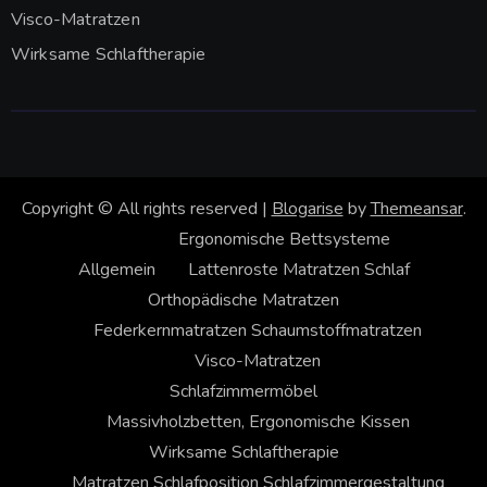
Visco-Matratzen
Wirksame Schlaftherapie
Copyright © All rights reserved
|
Blogarise
by
Themeansar
.
Ergonomische Bettsysteme
Allgemein
Lattenroste
Matratzen
Schlaf
Orthopädische Matratzen
Federkernmatratzen
Schaumstoffmatratzen
Visco-Matratzen
Schlafzimmermöbel
Massivholzbetten, Ergonomische Kissen
Wirksame Schlaftherapie
Matratzen
Schlafposition
Schlafzimmergestaltung