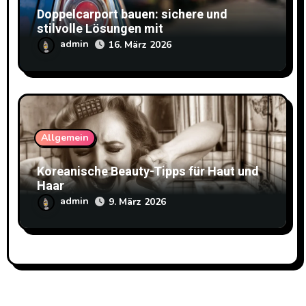
Doppelcarport bauen: sichere und
stilvolle Lösungen mit
Doppelstabmattenzaun
admin
16. März 2026
Allgemein
Koreanische Beauty-Tipps für Haut und
Haar
admin
9. März 2026