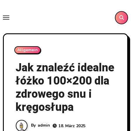
Skip
to
content
Allgemein
Jak znaleźć idealne
łóżko 100×200 dla
zdrowego snu i
kręgosłupa
By
admin
18. März 2025