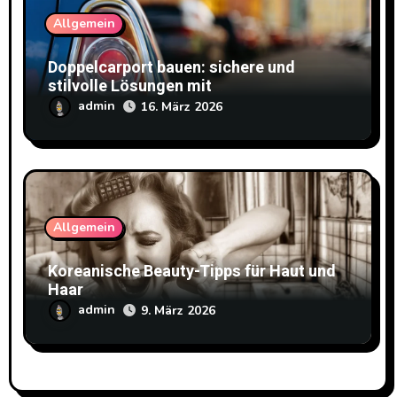
Allgemein
Doppelcarport bauen: sichere und
stilvolle Lösungen mit
Doppelstabmattenzaun
admin
16. März 2026
Allgemein
Koreanische Beauty-Tipps für Haut und
Haar
admin
9. März 2026