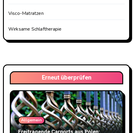
Visco-Matratzen
Wirksame Schlaftherapie
Erneut überprüfen
Allgemein
Freitragende Carports aus Polen: