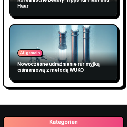
Koreanische Beauty-Tipps für Haut und
Haar
Allgemein
Nowoczesne udrażnianie rur myjką
ciśnieniową z metodą WUKO
Kategorien