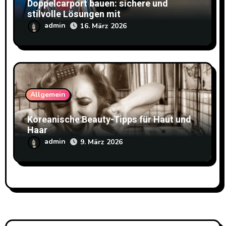
Doppelcarport bauen: sichere und
stilvolle Lösungen mit
Doppelstabmattenzaun
admin
16. März 2026
Allgemein
Koreanische Beauty-Tipps für Haut und
Haar
admin
9. März 2026