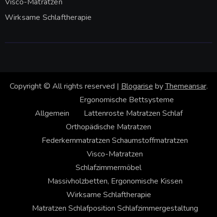
Visco-Matratzen
Wirksame Schlaftherapie
Copyright © All rights reserved
|
Blogarise
by
Themeansar
.
Ergonomische Bettsysteme
Allgemein
Lattenroste
Matratzen
Schlaf
Orthopädische Matratzen
Federkernmatratzen
Schaumstoffmatratzen
Visco-Matratzen
Schlafzimmermöbel
Massivholzbetten, Ergonomische Kissen
Wirksame Schlaftherapie
Matratzen
Schlafposition
Schlafzimmergestaltung