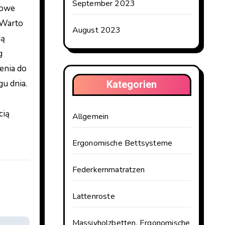
September 2023
towe
 Warto
August 2023
ją
g
enia do
Kategorien
u dnia.
cią
Allgemein
Ergonomische Bettsysteme
Federkernmatratzen
Lattenroste
Massivholzbetten, Ergonomische