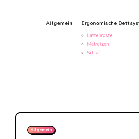
Skip
to
content
Allgemein
Ergonomische Bettsy
Lattenroste
Matratzen
Schlaf
Allgemein