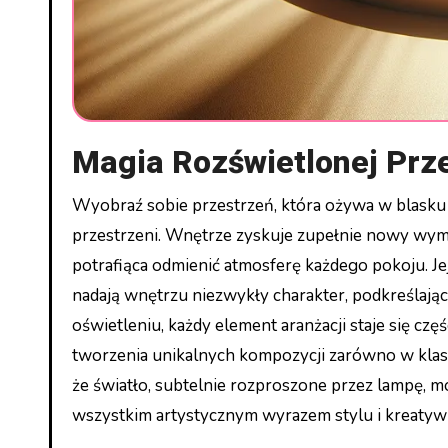
Magia Rozświetlonej Prz
Wyobraź sobie przestrzeń, która ożywa w blasku wyrafinowanego źródła światła – to właśnie magia rozświetlonej
przestrzeni. Wnętrze zyskuje zupełnie nowy wymi
potrafiąca odmienić atmosferę każdego pokoju. Jej
nadają wnętrzu niezwykły charakter, podkreślając
oświetleniu, każdy element aranżacji staje się częś
tworzenia unikalnych kompozycji zarówno w klasy
że światło, subtelnie rozproszone przez lampę, mo
wszystkim artystycznym wyrazem stylu i kreatywn