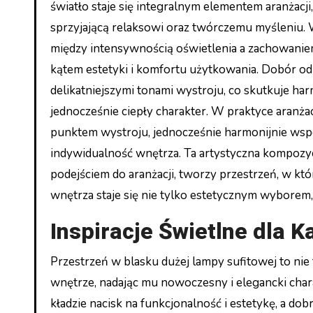
światło staje się integralnym elementem aranżacj
sprzyjającą relaksowi oraz twórczemu myśleniu.
między intensywnością oświetlenia a zachowaniem 
kątem estetyki i komfortu użytkowania. Dobór od
delikatniejszymi tonami wystroju, co skutkuje ha
jednocześnie ciepły charakter. W praktyce aranża
punktem wystroju, jednocześnie harmonijnie wspó
indywidualność wnętrza. Ta artystyczna kompozy
podejściem do aranżacji, tworzy przestrzeń, w które
wnętrza staje się nie tylko estetycznym wyborem, 
Inspiracje Świetlne dla
Przestrzeń w blasku dużej lampy sufitowej to nie t
wnętrze, nadając mu nowoczesny i elegancki chara
kładzie nacisk na funkcjonalność i estetykę, a do