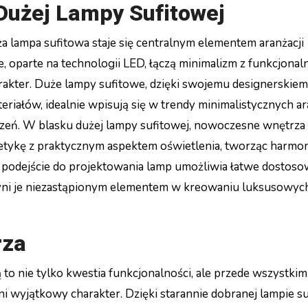
Dużej Lampy Sufitowej
lampa sufitowa staje się centralnym elementem aranżacji
oparte na technologii LED, łączą minimalizm z funkcjonaln
arakter. Duże lampy sufitowe, dzięki swojemu designerskie
ałów, idealnie wpisują się w trendy minimalistycznych ara
czeń. W blasku dużej lampy sufitowej, nowoczesne wnętrza
tetykę z praktycznym aspektem oświetlenia, tworząc harmon
e podejście do projektowania lamp umożliwia łatwe dostoso
zyni je niezastąpionym elementem w kreowaniu luksusowych
rza
to nie tylko kwestia funkcjonalności, ale przede wszystkim
eni wyjątkowy charakter. Dzięki starannie dobranej lampie su