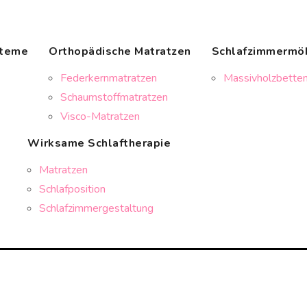
steme
Orthopädische Matratzen
Schlafzimmermö
Federkernmatratzen
Massivholzbetten
Schaumstoffmatratzen
Visco-Matratzen
Wirksame Schlaftherapie
Matratzen
Schlafposition
Schlafzimmergestaltung