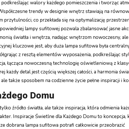
i, podkreślając walory każdego pomieszczenia i tworząc atm
 Współczesne trendy w designie wnętrz stawiają na równo
przytulności, co przekłada się na optymalizację przestrze
powiedniej lampy sufitowej pozwala zbalansować jasne akc
rmonią światła i wnętrza, nadając wnętrzom nowoczesny, ale
cyjnej kluczowe jest, aby duża lampa sufitowa była central
łgrając z resztą elementów wyposażenia, podkreślając styl
cja, łącząca nowoczesną technologię oświetleniową z klas
j każdy detal jest częścią większej całości, a harmonia świat
ale także sposobem na codzienne życie pełne inspiracji i k
 Każdego Domu
ylko źródło światła, ale także inspiracja, która odmienia każ
kter. Inspiracje Świetlne dla Każdego Domu to koncepcja, 
brze dobrana lampa sufitowa potrafi całkowicie przeobrazić