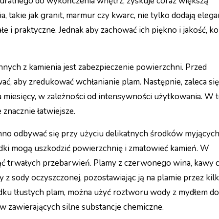
aturalnego do wykończenia wnętrz, zyskuje coraz większą
takie jak granit, marmur czy kwarc, nie tylko dodają elegan
e i praktyczne. Jednak aby zachować ich piękno i jakość, k
ych z kamienia jest zabezpieczenie powierzchni. Przed
ć, aby zredukować wchłanianie plam. Następnie, zaleca się
 miesięcy, w zależności od intensywności użytkowania. W 
 znacznie łatwiejsze.
no odbywać się przy użyciu delikatnych środków myjących
dki mogą uszkodzić powierzchnię i zmatowieć kamień. W
nąć trwałych przebarwień. Plamy z czerwonego wina, kawy 
 z sody oczyszczonej, pozostawiając ją na plamie przez kil
ypadku tłustych plam, można użyć roztworu wody z mydłem do
w zawierających silne substancje chemiczne.