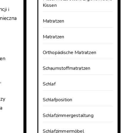
Kissen
cji i
onieczna
Matratzen
Matratzen
Orthopädische Matratzen
ten
Schaumstoffmatratzen
,
Schlaf
czy
Schlafposition
ka
Schlafzimmergestaltung
Schlafzimmermöbel