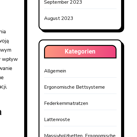
September 2023
August 2023
nia
woją
zowym
Kategorien
ny wpływ
owanie
Allgemein
ne
ji,
Ergonomische Bettsysteme
Federkernmatratzen
a
Lattenroste
Massivholzbetten, Ergonomische