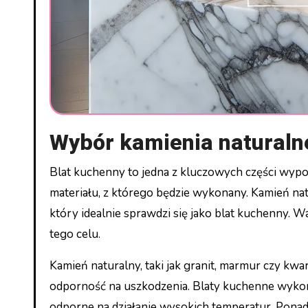
Wybór kamienia naturaln
Blat kuchenny to jedna z kluczowych części wyposażenia kuchni, dlatego warto przyłożyć dużą wagę do wyboru
materiału, z którego będzie wykonany. Kamień natu
który idealnie sprawdzi się jako blat kuchenny.
tego celu.
Kamień naturalny, taki jak granit, marmur czy kwar
odporność na uszkodzenia. Blaty kuchenne wykon
odporne na działanie wysokich temperatur. Ponadto