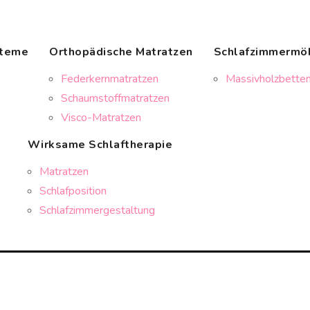
steme
Orthopädische Matratzen
Schlafzimmermö
Federkernmatratzen
Massivholzbetten
Schaumstoffmatratzen
Visco-Matratzen
Wirksame Schlaftherapie
Matratzen
Schlafposition
Schlafzimmergestaltung