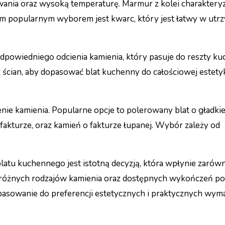
ania oraz wysoką temperaturę. Marmur z kolei charakteryz
m popularnym wyborem jest kwarc, który jest łatwy w utr
owiedniego odcienia kamienia, który pasuje do reszty kuc
 ścian, aby dopasować blat kuchenny do całościowej estety
nie kamienia. Popularne opcje to polerowany blat o gładkie
fakturze, oraz kamień o fakturze łupanej. Wybór zależy od
atu kuchennego jest istotną decyzją, która wpłynie zarów
ie różnych rodzajów kamienia oraz dostępnych wykończeń 
pasowanie do preferencji estetycznych i praktycznych wym