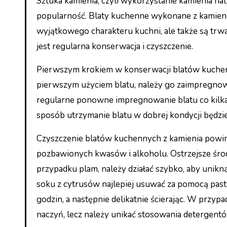
Sztuka kamienia, czyli wykorzystanie kamienia n
popularność. Blaty kuchenne wykonane z kamienia, 
wyjątkowego charakteru kuchni, ale także są trwał
jest regularna konserwacja i czyszczenie.
Pierwszym krokiem w konserwacji blatów kuchenn
pierwszym użyciem blatu, należy go zaimpregnowa
regularne ponowne impregnowanie blatu co kilka
sposób utrzymanie blatu w dobrej kondycji będzie
Czyszczenie blatów kuchennych z kamienia powin
pozbawionych kwasów i alkoholu. Ostrzejsze śro
przypadku plam, należy działać szybko, aby unik
soku z cytrusów najlepiej usuwać za pomocą pasty
godzin, a następnie delikatnie ścierając. W prz
naczyń, lecz należy unikać stosowania detergentó